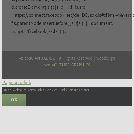
d.createElement( s ); js.id = id; js.src =
"https://connect.facebook.net/de_DE/sdk.js#xfbml=1&vers
fjs.parentNode.insertBefore( js, fjs ); }( document,
'script', 'facebook-jssdk' ) );
©
2026 ANUAL e.V. | All Rights Reserved | Webdesign
von
VOLTAIRE.GRAPHICS
Page load link
Diese Webseite verwendet Cookies und Dienste Dritter.
OK