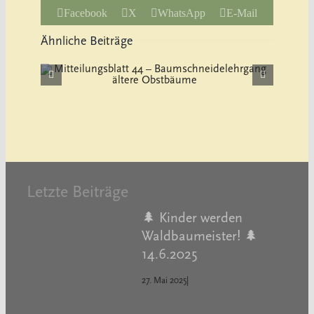
Facebook
X
WhatsApp
E-Mail
Ähnliche Beiträge
Mitteilungsblatt 43 –
ere
Naturerlebnistag rund ums
Obst 8.10.2023
Letzte Beiträge
🌲 Kinder werden
Waldbaumeister! 🌲
14.6.2025
27. Mai 2025
|