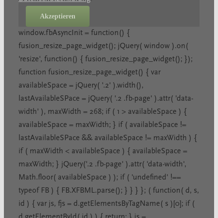
Akzeptieren
window.fbAsyncInit = function() {
fusion_resize_page_widget(); jQuery( window ).on(
'resize', function() { fusion_resize_page_widget(); });
function fusion_resize_page_widget() { var
availableSpace = jQuery( '.2' ).width(),
lastAvailableSPace = jQuery( '.2 .fb-page' ).attr( 'data-
width' ), maxWidth = 268; if ( 1 > availableSpace ) {
availableSpace = maxWidth; } if ( availableSpace !=
lastAvailableSPace && availableSpace != maxWidth ) {
if ( maxWidth < availableSpace ) { availableSpace =
maxWidth; } jQuery('.2 .fb-page' ).attr( 'data-width',
Math.floor( availableSpace ) ); if ( 'undefined' !==
typeof FB ) { FB.XFBML.parse(); } } } }; ( function( d, s,
id ) { var js, fjs = d.getElementsByTagName( s )[0]; if (
d.getElementById( id ) ) { return; } js =