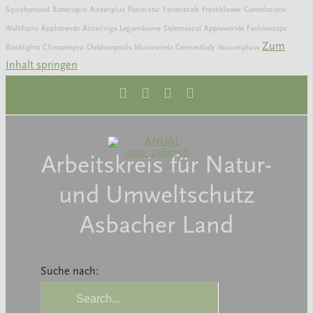
Squishymood
Batterixpro
Airzenplus
Paninistar
Fenetresafe
Freshblower
Gamefusionx
Walkfitpro
Appletrendx
Airceilingx
Legamihome
Stylemascul
Appleworldx
Fashioncapx
Zum
Booklightx
Climazenpro
Outdoorpoolx
Musicwirelx
Connectlady
Vacuumplusx
Inhalt springen
Arbeitskreis für Natur-
und Umweltschutz
Asbacher Land
Suche nach: